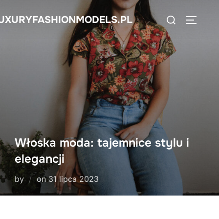
Skip
Search
UXURYFASHIONMODELS.PL
to
TOGGLE
for:
content
Włoska moda: tajemnice stylu i
elegancji
Posted
by
on
31 lipca 2023
on