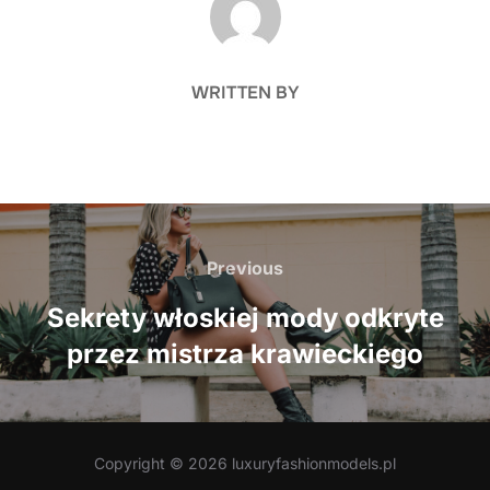
WRITTEN BY
Nawigacja
wpisu
Previous
Previous
Sekrety włoskiej mody odkryte
przez mistrza krawieckiego
Copyright © 2026 luxuryfashionmodels.pl