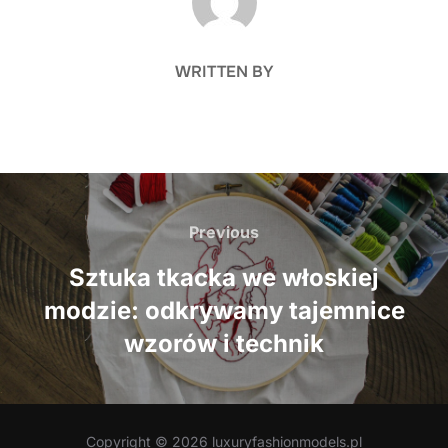
WRITTEN BY
Nawigacja
wpisu
Previous
Previous
Sztuka tkacka we włoskiej
modzie: odkrywamy tajemnice
wzorów i technik
Copyright © 2026 luxuryfashionmodels.pl