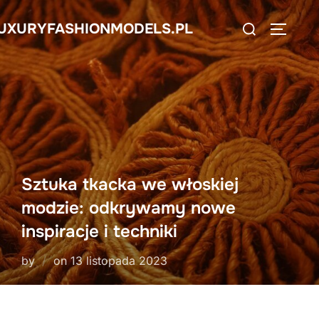
Skip
Search
UXURYFASHIONMODELS.PL
to
TOGGLE
for:
content
Sztuka tkacka we włoskiej
modzie: odkrywamy nowe
inspiracje i techniki
Posted
by
on
13 listopada 2023
on