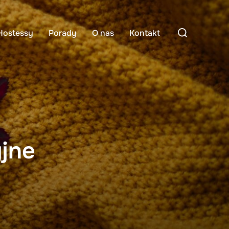
Search
Hostessy
Porady
O nas
Kontakt
for:
jne