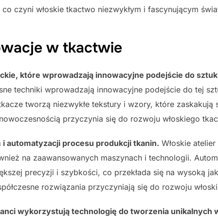
 co czyni włoskie tkactwo niezwykłym i fascynującym świa
wacje w tkactwie
ckie, które wprowadzają innowacyjne podejście do sztuki 
sne techniki wprowadzają innowacyjne podejście do tej s
acze tworzą niezwykłe tekstury i wzory, które zaskakują s
 z nowoczesnością przyczynia się do rozwoju włoskiego tka
i automatyzacji procesu produkcji tkanin.
Włoskie atelier 
ównież na zaawansowanych maszynach i technologii. Autom
ększej precyzji i szybkości, co przekłada się na wysoką j
spółczesne rozwiązania przyczyniają się do rozwoju włosk
tanci wykorzystują technologię do tworzenia unikalnych