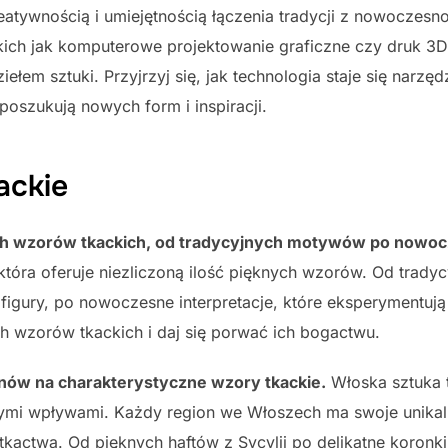
reatywnością i umiejętnością łączenia tradycji z nowoczesn
ich jak komputerowe projektowanie graficzne czy druk 3D,
iełem sztuki. Przyjrzyj się, jak technologia staje się narz
 poszukują nowych form i inspiracji.
ackie
ch wzorów tkackich, od tradycyjnych motywów po nowocz
która oferuje niezliczoną ilość pięknych wzorów. Od trady
 figury, po nowoczesne interpretacje, które eksperymentują
ch wzorów tkackich i daj się porwać ich bogactwu.
nów na charakterystyczne wzory tkackie.
Włoska sztuka t
lnymi wpływami. Każdy region we Włoszech ma swoje unikaln
l tkactwa. Od pięknych haftów z Sycylii po delikatne koronk