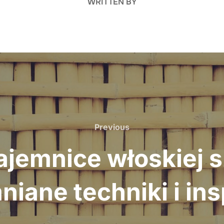
WRITTEN BY
Previous
Previous
emnice włoskiej sz
iane techniki i ins