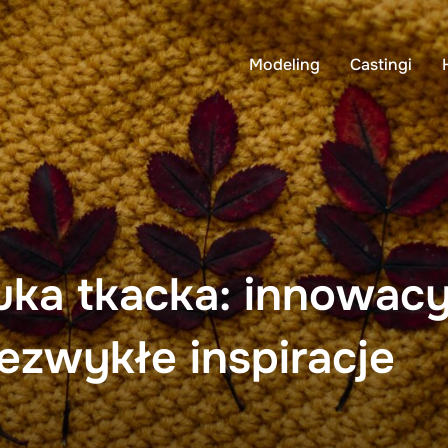
Modeling
Castingi
uka tkacka: innowacy
iezwykłe inspiracje