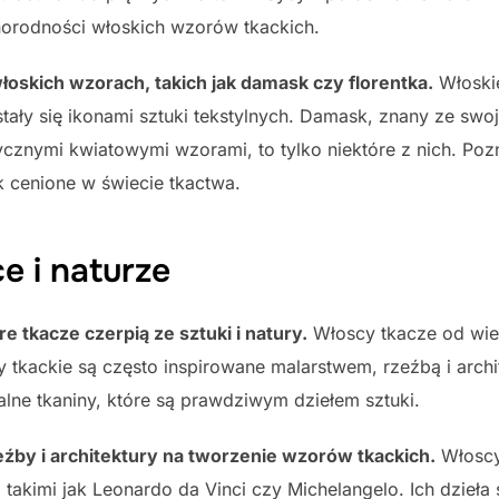
żnorodności włoskich wzorów tkackich.
łoskich wzorach, takich jak damask czy florentka.
Włoskie
stały się ikonami sztuki tekstylnych. Damask, znany ze swoje
tycznymi kwiatowymi wzorami, to tylko niektóre z nich. Pozna
ak cenione w świecie tkactwa.
e i naturze
re tkacze czerpią ze sztuki i natury.
Włoscy tkacze od wiek
ory tkackie są często inspirowane malarstwem, rzeźbą i arc
alne tkaniny, które są prawdziwym dziełem sztuki.
źby i architektury na tworzenie wzorów tkackich.
Włoscy
 takimi jak Leonardo da Vinci czy Michelangelo. Ich dzieła 