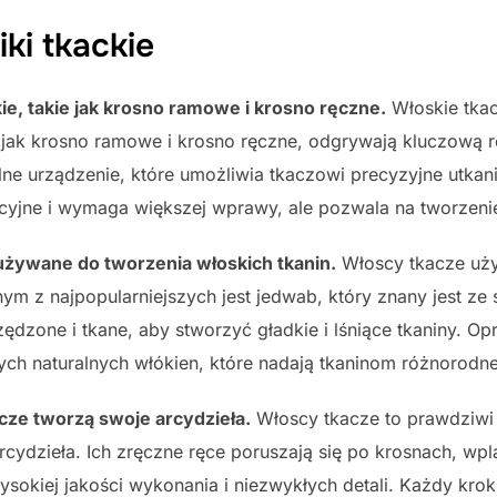
ki tkackie
kie, takie jak krosno ramowe i krosno ręczne.
Włoskie tkac
kie jak krosno ramowe i krosno ręczne, odgrywają kluczową
ne urządzenie, które umożliwia tkaczowi precyzyjne utkani
dycyjne i wymaga większej wprawy, ale pozwala na tworzen
 używane do tworzenia włoskich tkanin.
Włoscy tkacze uży
m z najpopularniejszych jest jedwab, który znany jest ze sw
ędzone i tkane, aby stworzyć gładkie i lśniące tkaniny. O
nych naturalnych włókien, które nadają tkaninom różnorodne 
cze tworzą swoje arcydzieła.
Włoscy tkacze to prawdziwi a
rcydzieła. Ich zręczne ręce poruszają się po krosnach, wp
ysokiej jakości wykonania i niezwykłych detali. Każdy krok