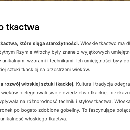
go tkactwa
tkactwa, które sięga starożytności.
Włoskie tkactwo ma dłu
ożytnym Rzymie Włochy były znane z wyjątkowych umiejętn
e unikalnymi wzorami i technikami. Ich umiejętności były d
ej sztuki tkackiej na przestrzeni wieków.
a rozwój włoskiej sztuki tkackiej.
Kultura i tradycja odegr
od wieków pielęgnowali swoje dziedzictwo tkackie, przekazu
ywała na różnorodność technik i stylów tkactwa. Włoska 
onek po bogato zdobione gobeliny. To fascynujące połączen
 unikalność włoskiego tkactwa.