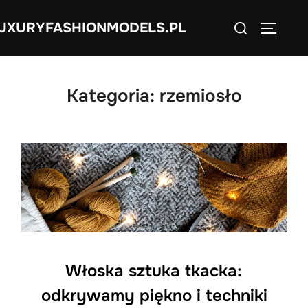
Skip
Search
UXURYFASHIONMODELS.PL
to
TOGGLE
for:
content
Kategoria:
rzemiosło
Włoska sztuka tkacka:
odkrywamy piękno i techniki