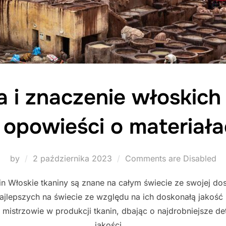
a i znaczenie włoskich 
 opowieści o materiał
Posted
by
2 października 2023
Comments are Disabled
on
 Włoskie tkaniny są znane na całym świecie ze swojej dosk
ajlepszych na świecie ze względu na ich doskonałą jakość 
istrzowie w produkcji tkanin, dbając o najdrobniejsze det
jakości …