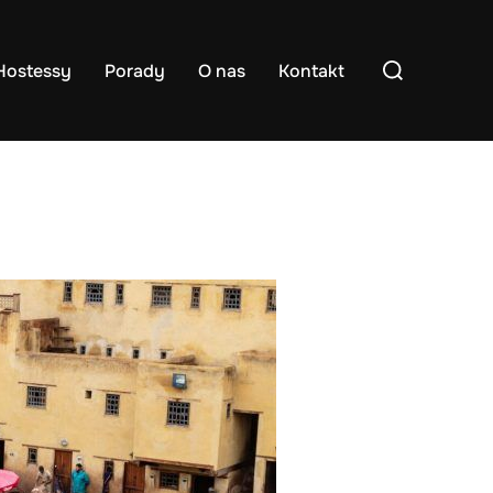
Search
Hostessy
Porady
O nas
Kontakt
for: